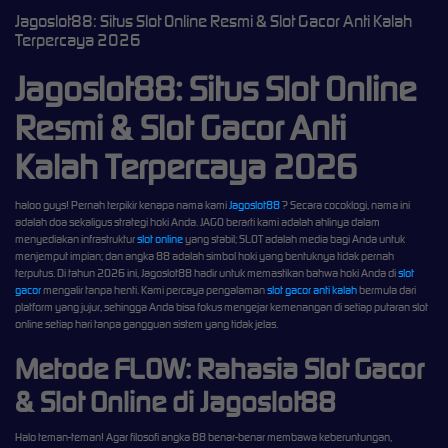
Jagoslot88: Situs Slot Online Resmi & Slot Gacor Anti Kalah
Terpercaya 2026
Jagoslot88: Situs Slot Online
Resmi & Slot Gacor Anti
Kalah Terpercaya 2026
haloo guys! Pernah terpikir kenapa nama kami
Jagoslot88
? Secara cocoklogi, nama ini
adalah doa sekaligus strategi hoki Anda. JAGO berarti kami adalah ahlinya dalam
menyediakan infrastruktur
slot online
yang stabil; SLOT adalah media bagi Anda untuk
menjemput impian; dan angka 88 adalah simbol hoki yang bentuknya tidak pernah
terputus. Di tahun 2026 ini, Jagoslot88 hadir untuk memastikan bahwa hoki Anda di
slot
gacor
mengalir tanpa henti. Kami percaya pengalaman
slot gacor anti kalah
bermula dari
platform yang jujur, sehingga Anda bisa fokus mengejar kemenangan di setiap putaran slot
online setiap hari tanpa gangguan sistem yang tidak jelas.
Metode FLOW: Rahasia Slot Gacor
& Slot Online di Jagoslot88
Halo teman-teman! Agar filosofi angka 88 benar-benar membawa keberuntungan,