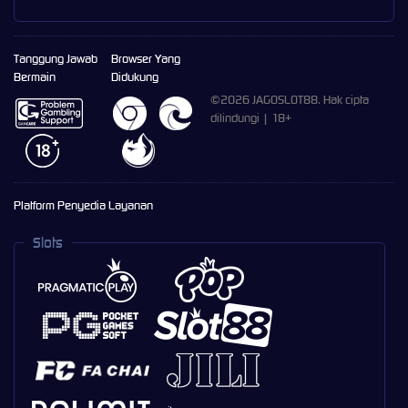
Tanggung Jawab
Browser Yang
Bermain
Didukung
©2026 JAGOSLOT88. Hak cipta
dilindungi | 18+
Platform Penyedia Layanan
Slots