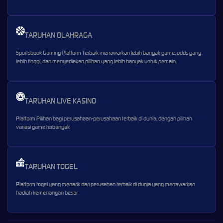
TARUHAN OLAHRAGA
Sportsbook Gaming Platform Terbaik menawarkan lebih banyak game, odds yang
lebih tinggi, dan menyediakan pilihan yang lebih banyak untuk pemain.
TARUHAN LIVE KASINO
Platform Pilihan bagi perusahaan-perusahaan terbaik di dunia, dengan pilihan
variasi game terbanyak
TARUHAN TOGEL
Platform togel yang menarik dari perusahan terbaik di dunia yang menawarkan
hadiah kemenangan besar