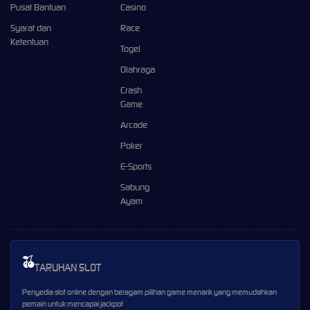
Pusat Bantuan
Casino
Syarat dan
Race
Ketentuan
Togel
Olahraga
Crash
Game
Arcade
Poker
E-Sports
Sabung
Ayam
TARUHAN SLOT
Penyedia slot online dengan beragam pilihan game menarik yang memudahkan
pemain untuk mencapai jackpot