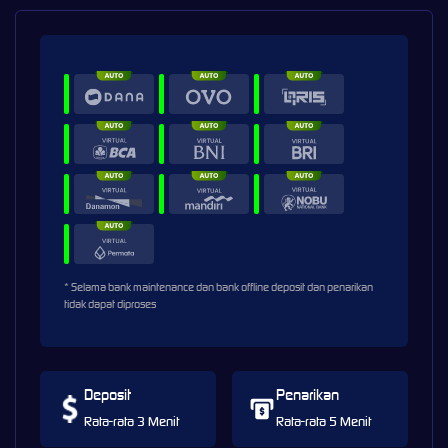
* Selama bank maintenance dan bank offline deposit dan penarikan
tidak dapat diproses
Deposit
Penarikan
Rata-rata 3 Menit
Rata-rata 5 Menit