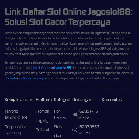
Link Daftar Slot Online Jagoslot88:
Solusi Slot Gacor Terpercaya
Waktu Anda sangat berharga saat mencari hoki di slot online. Di Jagoslot88, setiap sistem
slot gacor telah melewati audit berkala untuk memastikan tidak ada manipulasi algoritma
yang merugikan pemain. Kami menempatkan keamanan Anda saat bermain slot gacor anti
kalah sebagai prioritas nomor satu. Keamanan saldo Anda di Jagoslot88 adalah jaminan
mutlak saat Anda menikmati layanan slot online yang kami sediakan secara profesional.
Jangan ragu lagi, saatnya bergabung dengan komunitas slot online terbesar. Amankan
posisi Anda melalui
link daftar resmi Jagoslot88
dan rasakan sensasi bermain di situs slot
gacor yang sudah teruji. Semoga hoki selalu menyertai Anda bersama Jagoslot88, platform
slot online paling terpercaya
untuk mendapatkan slot gacor anti kalah hari ini juga!
Kebijaksanaan
Platform
Kategori
Dukungan
Komunitas
Tentang
Promosi
Hot
+62851415
JAGOSLOT88
Games
66262
Loyalty
Responsible
Slots
+62878667
Referral
Gambling
82279
Live