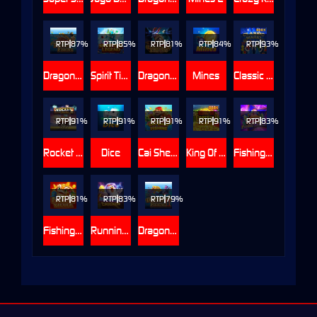
RTP
87%
RTP
85%
RTP
81%
RTP
84%
RTP
93%
Dragon Fishing
Spirit Tide Legend
Dragon of Demons
Mines
Classic Mario
RTP
91%
RTP
91%
RTP
91%
RTP
91%
RTP
83%
Rocket Derby
Dice
Cai Shen Fishing
King Of Football
Fishing Disco
RTP
81%
RTP
83%
RTP
79%
Fishing YiLuFa
Running Chicken
Dragon Fishing II