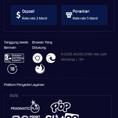
Deposit
Penarikan
Rata-rata 3 Menit
Rata-rata 5 Menit
Tanggung Jawab
Browser Yang
Bermain
Didukung
©2026 JAGOSLOT88. Hak cipta
dilindungi | 18+
Platform Penyedia Layanan
Slots