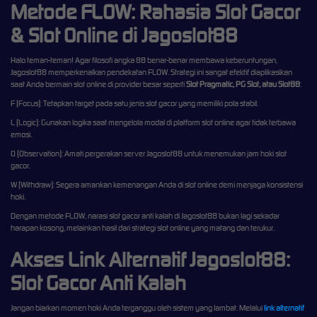
Metode FLOW: Rahasia Slot Gacor
& Slot Online di Jagoslot88
Halo teman-teman! Agar filosofi angka 88 benar-benar membawa keberuntungan,
Jagoslot88 memperkenalkan pendekatan FLOW. Strategi ini sangat efektif diaplikasikan
saat Anda bermain slot online di provider besar seperti
Slot Pragmatic, PG Slot, atau Slot88
:
F (Focus): Tetapkan target pada satu jenis slot gacor yang memiliki pola stabil.
L (Logic): Gunakan logika saat mengelola modal di platform slot online agar tidak terbawa
emosi.
O (Observation): Amati pergerakan server Jagoslot88 untuk menemukan jam hoki slot
gacor.
W (Withdraw): Segera amankan kemenangan Anda di slot online demi menjaga konsistensi
hoki.
Dengan metode FLOW, narasi slot gacor anti kalah di Jagoslot88 bukan lagi sekadar
harapan kosong, melainkan hasil dari strategi slot online yang matang dan terukur.
Akses Link Alternatif Jagoslot88:
Slot Gacor Anti Kalah
Jangan biarkan momen hoki Anda terganggu oleh sistem yang lambat. Melalui
link alternatif