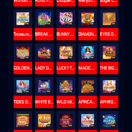
Wonder Ace
Aztec Fortune
Cleopatra's Fortune Ways
Mahjong Dragon Ways
Sugar Candy Bonanza
Treasures of Olympus 1000
BREAK THE BANK
BUNNY VIP NIGHT
DIAMOND KING
EYES OF RA
GOLDEN FORTUNE HORSE
LADY OF RA
LUCKY TIGER
MAGIC PEARLS
THE BIG THE FAT THE UGLY
TIDES OF FORTUNE
WHITE ELEPHANT
WILD MINER
AFRICAN BUFFALO 5000
APHRODITE’S BLESSING