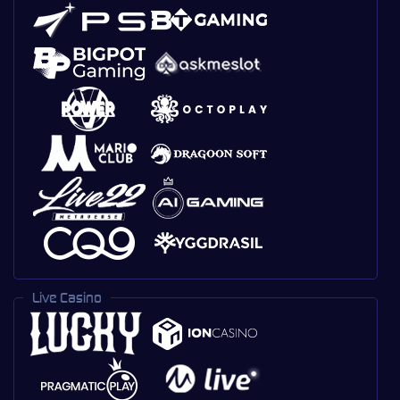
Live Casino