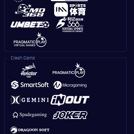
Crash Game