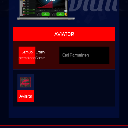
AVIATOR
Semua
Crash
permainan
Game
Aviator