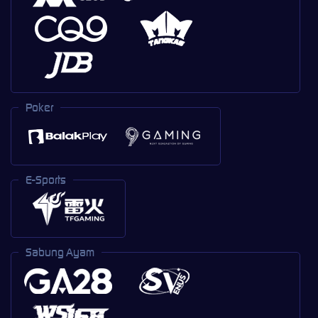
Poker
E-Sports
Sabung Ayam