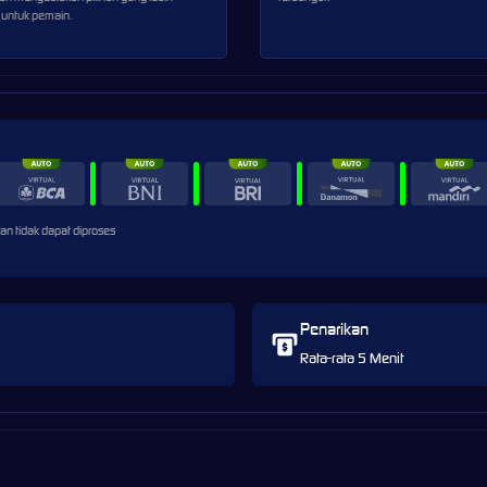
untuk pemain.
an tidak dapat diproses
Penarikan
Rata-rata 5 Menit