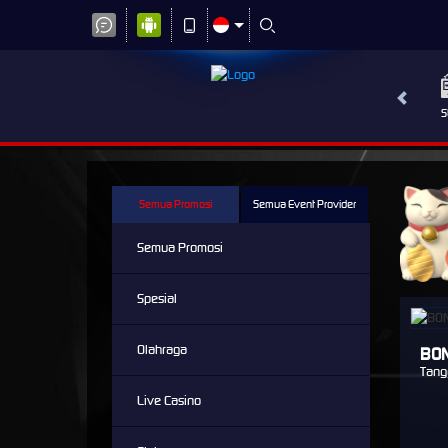
HOT GAMES
S
Semua Promosi
Semua Event Provider
Semua Promosi
Spesial
Olahraga
BON
Tang
Live Casino