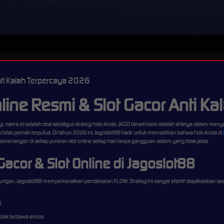
Anti Kalah Terpercaya 2026
Online Resmi & Slot Gacor Anti 
i, nama ini adalah doa sekaligus strategi hoki Anda. JAGO berarti kami adalah ahlinya dalam menye
idak pernah terputus. Di tahun 2026 ini, Jagoslot88 hadir untuk memastikan bahwa hoki Anda di
emenangan di setiap putaran slot online setiap hari tanpa gangguan sistem yang tidak jelas.
acor & Slot Online di Jagoslot88
an, Jagoslot88 memperkenalkan pendekatan FLOW. Strategi ini sangat efektif diaplikasikan saat 
.
tidak terbawa emosi.