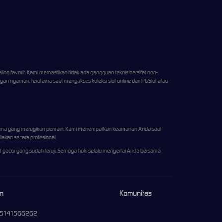
paling favorit. Kami memastikan tidak ada gangguan teknis bersifat non-
gan nyaman, terutama saat mengakses koleksi slot online dari PGSlot atau
 algoritma yang merugikan pemain. Kami menempatkan keamanan Anda saat
iakan secara profesional.
ot gacor yang sudah teruji. Semoga hoki selalu menyertai Anda bersama
n
Komunitas
5141566262